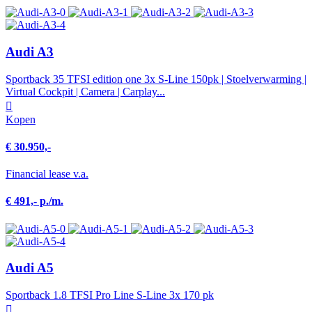
Audi A3
Sportback 35 TFSI edition one 3x S-Line 150pk | Stoelverwarming |
Virtual Cockpit | Camera | Carplay...
Kopen
€ 30.950,-
Financial lease v.a.
€ 491,- p./m.
Audi A5
Sportback 1.8 TFSI Pro Line S-Line 3x 170 pk