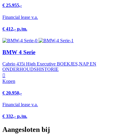
€ 25.955,-
Financial lease v.a.
€ 412,- p./m.
BMW 4 Serie
Cabrio 435i High Executive BOEKJES,NAP EN
ONDERHOUDSHISTORIE
Kopen
€ 20.950,-
Financial lease v.a.
€ 332,- p./m.
Aangesloten bij