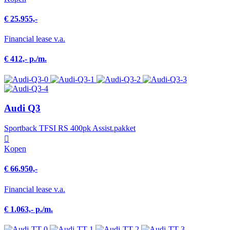
€ 25.955,-
Financial lease v.a.
€ 412,- p./m.
Audi Q3
Sportback TFSI RS 400pk Assist.pakket
Kopen
€ 66.950,-
Financial lease v.a.
€ 1.063,- p./m.