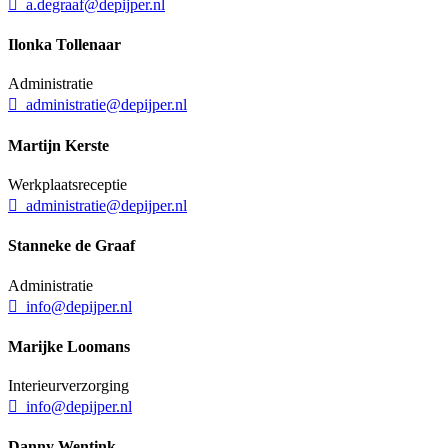
a.degraaf@depijper.nl
Ilonka Tollenaar
Administratie
administratie@depijper.nl
Martijn Kerste
Werkplaatsreceptie
administratie@depijper.nl
Stanneke de Graaf
Administratie
info@depijper.nl
Marijke Loomans
Interieurverzorging
info@depijper.nl
Danny Wentink