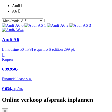
Audi
A6
Audi A6
Limousine 50 TFSI e quattro S edition 299 pk
Kopen
€ 39.950,-
Financial lease v.a.
€ 634,- p./m.
Online verkoop afspraak inplannen