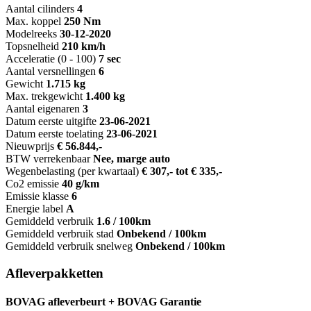
Aantal cilinders
4
Max. koppel
250 Nm
Modelreeks
30-12-2020
Topsnelheid
210 km/h
Acceleratie (0 - 100)
7 sec
Aantal versnellingen
6
Gewicht
1.715 kg
Max. trekgewicht
1.400 kg
Aantal eigenaren
3
Datum eerste uitgifte
23-06-2021
Datum eerste toelating
23-06-2021
Nieuwprijs
€ 56.844,-
BTW verrekenbaar
Nee, marge auto
Wegenbelasting (per kwartaal)
€ 307,- tot € 335,-
Co2 emissie
40 g/km
Emissie klasse
6
Energie label
A
Gemiddeld verbruik
1.6 / 100km
Gemiddeld verbruik stad
Onbekend / 100km
Gemiddeld verbruik snelweg
Onbekend / 100km
Afleverpakketten
BOVAG afleverbeurt + BOVAG Garantie