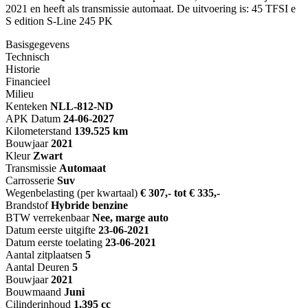
2021 en heeft als transmissie automaat. De uitvoering is: 45 TFSI e
S edition S-Line 245 PK
Basisgegevens
Technisch
Historie
Financieel
Milieu
Kenteken
NL
L-812-ND
APK Datum
24-06-2027
Kilometerstand
139.525 km
Bouwjaar
2021
Kleur
Zwart
Transmissie
Automaat
Carrosserie
Suv
Wegenbelasting (per kwartaal)
€ 307,- tot € 335,-
Brandstof
Hybride benzine
BTW verrekenbaar
Nee, marge auto
Datum eerste uitgifte
23-06-2021
Datum eerste toelating
23-06-2021
Aantal zitplaatsen
5
Aantal Deuren
5
Bouwjaar
2021
Bouwmaand
Juni
Cilinderinhoud
1.395 cc