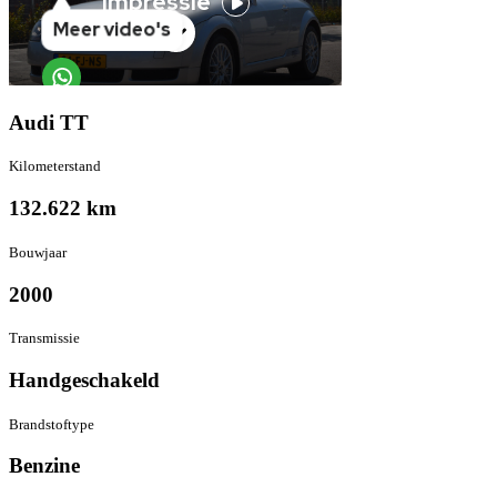
Audi TT
Kilometer­stand
132.622 km
Bouwjaar
2000
Transmissie
Hand­geschakeld
Brandstof­type
Benzine