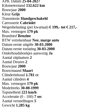
APK Datum
25-04-2027
Kilometerstand
132.622 km
Bouwjaar
2000
Kleur
Grijs
Transmissie
Handgeschakeld
Carrosserie
Cabriolet
Wegenbelasting (per kwartaal)
€ 199,- tot € 217,-
Max. vermogen
179 pk
Brandstof
Benzine
BTW verrekenbaar
Nee, marge auto
Datum eerste uitgifte
30-03-2000
Datum eerste toelating
30-03-2000
Onderhoudsboekjes aanwezig
Ja
Aantal zitplaatsen
2
Aantal Deuren
2
Bouwjaar
2000
Bouwmaand
Maart
Cilinderinhoud
1.781 cc
Aantal cilinders
4
Max. vermogen
179 pk
Modelreeks
30-08-1999
Topsnelheid
223 km/h
Acceleratie (0 - 100)
7 sec
Aantal versnellingen
5
Gewicht
1.285 kg