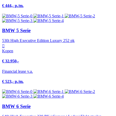
€ 444,- p./m.
BMW 5 Serie
530i High Executive Edition Luxury 252 pk
Kopen
€ 32.950,-
Financial lease v.a.
€ 523,- p./m.
BMW 6 Serie