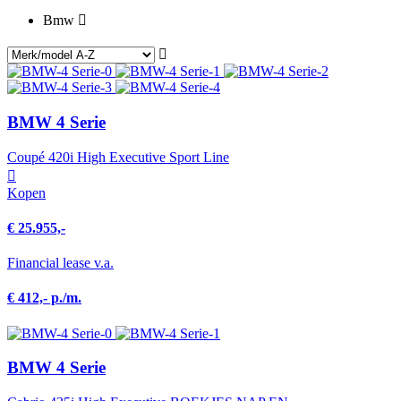
Bmw
BMW 4 Serie
Coupé 420i High Executive Sport Line
Kopen
€ 25.955,-
Financial lease v.a.
€ 412,- p./m.
BMW 4 Serie