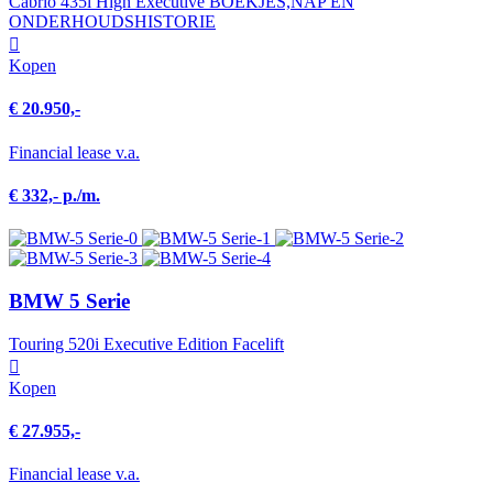
Cabrio 435i High Executive BOEKJES,NAP EN
ONDERHOUDSHISTORIE
Kopen
€ 20.950,-
Financial lease v.a.
€ 332,- p./m.
BMW 5 Serie
Touring 520i Executive Edition Facelift
Kopen
€ 27.955,-
Financial lease v.a.