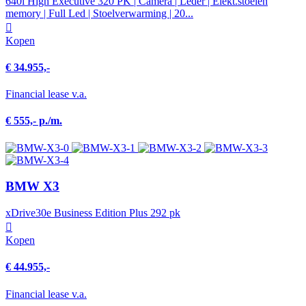
640i High Executive 320 PK | Camera | Leder | Elekt.stoelen
memory | Full Led | Stoelverwarming | 20...
Kopen
€ 34.955,-
Financial lease v.a.
€ 555,- p./m.
BMW X3
xDrive30e Business Edition Plus 292 pk
Kopen
€ 44.955,-
Financial lease v.a.