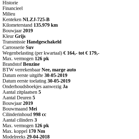
Historie
Financieel
Milieu
Kenteken
NL
ZJ-725-B
Kilometerstand
135.979 km
Bouwjaar
2019
Kleur
Grijs
Transmissie
Handgeschakeld
Carrosserie
Suv
Wegenbelasting (per kwartaal)
€ 164,- tot € 179,-
Max. vermogen
126 pk
Brandstof
Benzine
BTW verrekenbaar
Nee, marge auto
Datum eerste uitgifte
30-05-2019
Datum eerste toelating
30-05-2019
Onderhoudsboekjes aanwezig
Ja
Aantal zitplaatsen
5
Aantal Deuren
5
Bouwjaar
2019
Bouwmaand
Mei
Cilinderinhoud
998 cc
Aantal cilinders
3
Max. vermogen
126 pk
Max. koppel
170 Nm
Modelreeks
29-04-2018